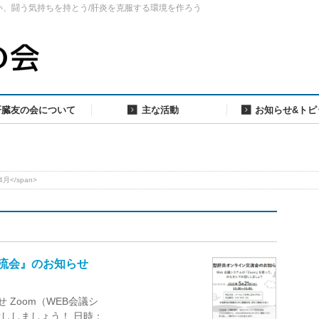
い、闘う気持ちを持とう/肝炎を克服する環境を作ろう
肝臓友の会について
主な活動
お知らせ&トピ
4月</span>
ン交流会』のお知らせ
Zoom（WEB会議シ
ししましょう！ 日時：