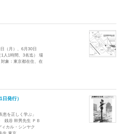
日（月）、6月30日
人1時間、3名迄） 場
 対象：東京都在住、在
21日発行）
疫疾患を正しく学ぶ」
銭谷 幹男先生 ＰＢ
ディカル・シンヤク
生 東京 …