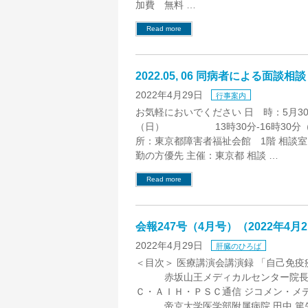
加費 無料 …
Read more
2022.05, 06 同病者による面談相談
2022年4月29日
行事案内
お気軽においでください 日 時：5月30
（日） 13時30分-16時30分（1
所：東京都障害者福祉会館 1階 相談室
勤の方優先 主催：東京都 相談 …
Read more
会報247号（4月号）（2022年4月
2022年4月29日
肝臓のひろば
＜目次＞ 医療講演会講演録 「自己免
赤坂山王メディカルセンター院長 
Ｃ・ＡＩＨ・ＰＳＣ通信 ジコメン・メ
帝京大学医学部附属病院 田中 篤先