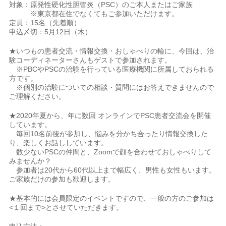
対象：原発性硬化性胆管炎（PSC）のご本人またはご家族
※東京都在住でなくてもご参加いただけます。
定員：15名（先着順）
申込〆切：5月12日（木）
★いつもの患者交流・情報交換・おしゃべりの輪に、今回は、治
験コーディネーターさんもゲストで参加されます。
※PBCやPSCの治験を行っている医療機関に所属しておられる
方です。
※個別の治験についての相談・質問にはお答えできませんので
ご理解ください。
★2020年夏から、年に数回 オンラインでPSC患者交流会を開催
しています。
毎回10名前後が参加し、悩みを分かち合ったり情報交換した
り、楽しくお話ししています。
数少ないPSCの仲間と、Zoomで顔を合わせておしゃべりして
みませんか？
参加者は20代から60代以上まで幅広く、男性も女性もいます。
ご家族だけの参加も歓迎します。
★基本的には会員限定のイベントですので、一般の方のご参加は
<１回まで>とさせていただきます。