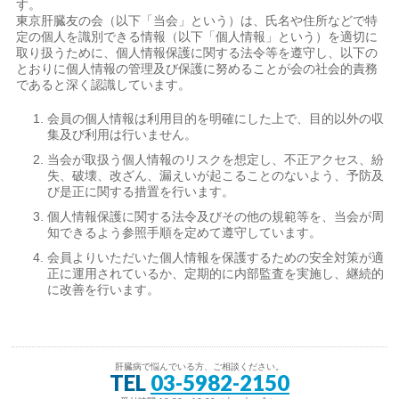
す。
東京肝臓友の会（以下「当会」という）は、氏名や住所などで特
定の個人を識別できる情報（以下「個人情報」という）を適切に
取り扱うために、個人情報保護に関する法令等を遵守し、以下の
とおりに個人情報の管理及び保護に努めることが会の社会的責務
であると深く認識しています。
会員の個人情報は利用目的を明確にした上で、目的以外の収
集及び利用は行いません。
当会が取扱う個人情報のリスクを想定し、不正アクセス、紛
失、破壊、改ざん、漏えいが起こることのないよう、予防及
び是正に関する措置を行います。
個人情報保護に関する法令及びその他の規範等を、当会が周
知できるよう参照手順を定めて遵守しています。
会員よりいただいた個人情報を保護するための安全対策が適
正に運用されているか、定期的に内部監査を実施し、継続的
に改善を行います。
肝臓病で悩んでいる方、ご相談ください。
TEL
03-5982-2150