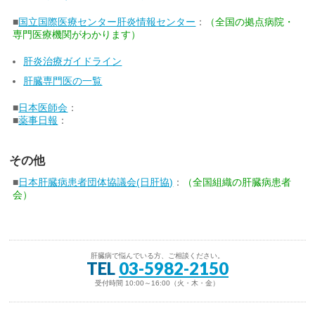
■
国立国際医療センター肝炎情報センター
：
（全国の拠点病院・
専門医療機関がわかります）
肝炎治療ガイドライン
肝臓専門医の一覧
■
日本医師会
：
■
薬事日報
：
その他
■
日本肝臓病患者団体協議会(日肝協)
：
（全国組織の肝臓病患者
会）
肝臓病で悩んでいる方、ご相談ください。
TEL
03-5982-2150
受付時間 10:00～16:00（火・木・金）