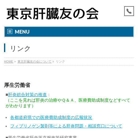
MENU
リンク
HOME
»
東京肝臓友の会について
»
リンク
厚生労働省
■
肝炎総合対策の推進
：
（ここを見れば肝炎の治療やＱ＆Ａ、医療費助成制度などすべて
がわかります）
各都道府県での医療費助成制度の広報状況
フィブリノゲン製剤等による肝炎問題・相談窓口について
■厚生労働省肝炎等克服政策研究事業