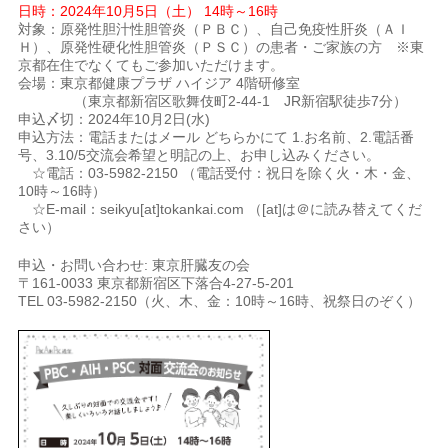
日時：2024年10月5日（土） 14時～16時
対象：原発性胆汁性胆管炎（ＰＢＣ）、自己免疫性肝炎（ＡＩ
Ｈ）、原発性硬化性胆管炎（ＰＳＣ）の患者・ご家族の方 ※東
京都在住でなくてもご参加いただけます。
会場：東京都健康プラザ ハイジア 4階研修室
（東京都新宿区歌舞伎町2-44-1 JR新宿駅徒歩7分）
申込〆切：2024年10月2日(水)
申込方法：電話またはメール どちらかにて 1.お名前、2.電話番
号、3.10/5交流会希望と明記の上、お申し込みください。
☆電話：03-5982-2150 （電話受付：祝日を除く火・木・金、
10時～16時）
☆E-mail：seikyu[at]tokankai.com （[at]は＠に読み替えてくだ
さい）
申込・お問い合わせ: 東京肝臓友の会
〒161-0033 東京都新宿区下落合4-27-5-201
TEL 03-5982-2150（火、木、金：10時～16時、祝祭日のぞく）