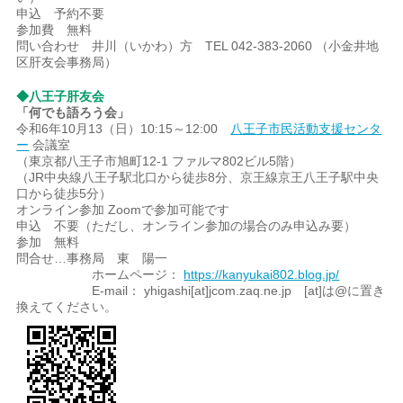
申込 予約不要
参加費 無料
問い合わせ 井川（いかわ）方 TEL 042-383-2060 （小金井地
区肝友会事務局）
◆八王子肝友会
「何でも語ろう会」
令和6年10月13（日）10:15～12:00
八王子市民活動支援センタ
ー
会議室
（東京都八王子市旭町12-1 ファルマ802ビル5階）
（JR中央線八王子駅北口から徒歩8分、京王線京王八王子駅中央
口から徒歩5分）
オンライン参加 Zoomで参加可能です
申込 不要（ただし、オンライン参加の場合のみ申込み要）
参加 無料
問合せ…事務局 東 陽一
ホームページ：
https://kanyukai802.blog.jp/
E-mail： yhigashi[at]jcom.zaq.ne.jp [at]は@に置き
換えてください。