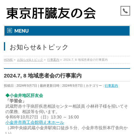
MENU
お知らせ&トピック
HOME
»
お知らせ&トピック
»
行事案内
»
2024.7, 8 地域患者会の行事案内
2024.7, 8 地域患者会の行事案内
投稿日 : 2024年9月7日
最終更新日時 : 2024年9月7日
カテゴリー :
行事案内
◆小金井地区肝友会
「学習会」
武蔵野赤十字病肝疾患相談センター相談員 小林祥子様を招いてそ
の業務、相談等を伺います。
令和6年10月27日（日）13:30 ～ 16:00
小金井市商工会館萌え木ホール
（JR中央線武蔵小金井駅南口徒歩５分、小金井市役所本庁舎向か
い）