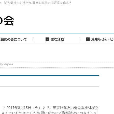
い、闘う気持ちを持とう/肝炎を克服する環境を作ろう
肝臓友の会について
主な活動
お知らせ&トピ
8月</span>
～ 2017年8月15日（火）まで、東京肝臓友の会は夏季休業と
ＦＡＸでいただきましたお問い合わせ／資料請求につきまして