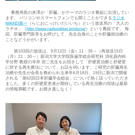
事務局長の米澤が「肝臓」がテーマのラジオ番組に出演してい
ます。 パソコンやスマートフォンでも聞くことができる
ラジオ
NIKKEI第一
（らじおにっけいだいいち）という放送局の「大人の
ラヂオ」（
http://www.radionikkei.jp/otona/
）という番組です。 毎
回、肝臓専門医等をお呼びして、先生自身のことや肝臓病治療の
ことなどうかがいます。
第103回の放送は、9月12日（金）11：35～（再放送15日
（月）21：30～）新潟大学大学院医歯学総合研究科 消化器内科
学分野 教授の寺井 崇二先生をお招きして「肝硬変治療と肝硬変
に対する再生療法について」お話を伺います。ご研究の肝臓再生
治療や先生が会長を務められる来年6月18日、19日に新潟で開催
される「第62回日本肝臓学会総会」について熱く語っていただき
ました。多くの肝硬変患者が期待している再生治療の現状は最新
の情報満載です。お聴き逃しなく！