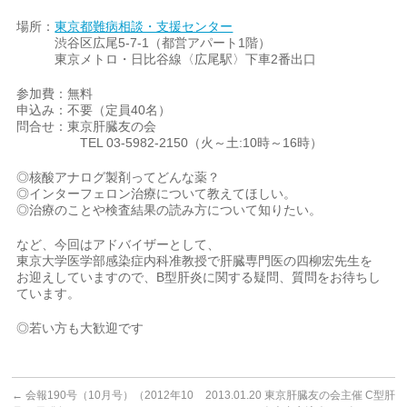
場所：
東京都難病相談・支援センター
渋谷区広尾5-7-1（都営アパート1階）
東京メトロ・日比谷線〈広尾駅〉下車2番出口
参加費：無料
申込み：不要（定員40名）
問合せ：東京肝臓友の会
TEL 03-5982-2150（火～土:10時～16時）
◎核酸アナログ製剤ってどんな薬？
◎インターフェロン治療について教えてほしい。
◎治療のことや検査結果の読み方について知りたい。
など、今回はアドバイザーとして、
東京大学医学部感染症内科准教授で肝臓専門医の四柳宏先生を
お迎えしていますので、B型肝炎に関する疑問、質問をお待ちし
ています。
◎若い方も大歓迎です
←
会報190号（10月号）（2012年10
2013.01.20 東京肝臓友の会主催 C型肝