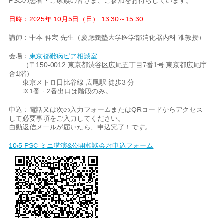
PSCの患者・ご家族の皆さま、ご参加をお待ちしています。
日時：2025年 10月5日（日） 13:30～15:30
講師：中本 伸宏 先生（慶應義塾大学医学部消化器内科 准教授）
会場：
東京都難病ピア相談室
（〒150-0012 東京都渋谷区広尾五丁目7番1号 東京都広尾庁
舎1階）
東京メトロ日比谷線 広尾駅 徒歩3 分
※1番・2番出口は階段のみ。
申込：電話又は次の入力フォームまたはQRコードからアクセス
して必要事項をご入力してください。
自動返信メールが届いたら、申込完了！です。
10/5 PSC ミニ講演&公開相談会お申込フォーム