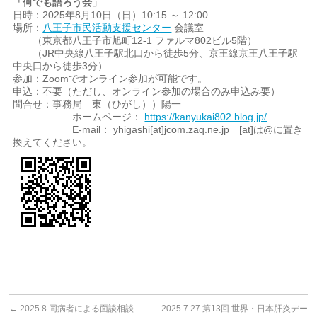
「何でも語ろう会」
日時：2025年8月10日（日）10:15 ～ 12:00
場所：
八王子市民活動支援センター
会議室
（東京都八王子市旭町12-1 ファルマ802ビル5階）
（JR中央線八王子駅北口から徒歩5分、京王線京王八王子駅
中央口から徒歩3分）
参加：Zoomでオンライン参加が可能です。
申込：不要（ただし、オンライン参加の場合のみ申込み要）
問合せ：事務局 東（ひがし））陽一
ホームページ：
https://kanyukai802.blog.jp/
E-mail： yhigashi[at]jcom.zaq.ne.jp [at]は@に置き
換えてください。
←
2025.8 同病者による面談相談
2025.7.27 第13回 世界・日本肝炎デー