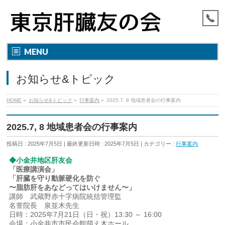
MENU
お知らせ&トピック
HOME
»
お知らせ&トピック
»
行事案内
»
2025.7, 8 地域患者会の行事案内
2025.7, 8 地域患者会の行事案内
投稿日 : 2025年7月5日
最終更新日時 : 2025年7月5日
カテゴリー :
行事案内
◆小金井地区肝友会
「医療講演会」
「肝臓を守り動脈硬化を防ぐ
〜脂肪肝をあなどってはいけません〜」
講師 武蔵野赤十字病院統括管理監
名誉院長 泉並木先生
日時：2025年7月21日（日・祝）13:30 ～ 16:00
会場：小金井市市民会館萌え木ホール