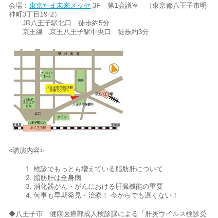
会場：
東京たま未来メッセ
3F 第1会議室 （東京都八王子市明
神町3丁目19-2）
JR八王子駅北口 徒歩約5分
京王線 京王八王子駅中央口 徒歩約3分
<講演内容>
1. 検診でもっとも増えている脂肪肝について
2. 脂肪肝は全身病
3. 消化器がん・がんにおける肝臓機能の重要
4. 何事も早期発見・治療！ 今からでも遅くない！
◆八王子市 健康医療部成人検診課による「肝炎ウイルス検診受