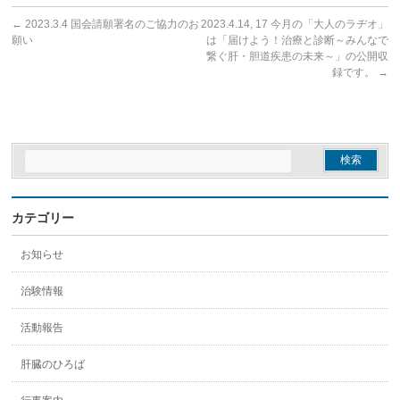
←
2023.3.4 国会請願署名のご協力のお
2023.4.14, 17 今月の「大人のラヂオ」
願い
は「届けよう！治療と診断～みんなで
繋ぐ肝・胆道疾患の未来～」の公開収
録です。
→
カテゴリー
お知らせ
治験情報
活動報告
肝臓のひろば