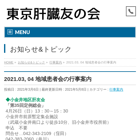
MENU
お知らせ&トピック
HOME
»
お知らせ&トピック
»
行事案内
»
2021.03, 04 地域患者会の行事案内
2021.03, 04 地域患者会の行事案内
投稿日 : 2021年3月6日
最終更新日時 : 2021年5月8日
カテゴリー :
行事案内
◆小金井地区肝友会
「第35回定例総会」
4月26日（日）13：30～15：30
小金井市前原暫定集会施設
（武蔵小金井南口より徒歩10分、旧小金井市役所前）
申込 不要
問合せ…042-343-2109（窪田）
042-383-2060（井川）