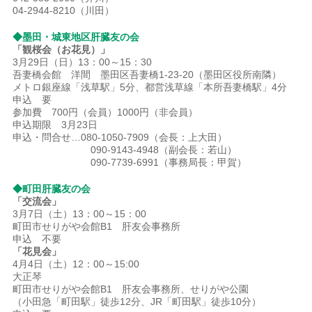
04-2944-8210（川田）
◆墨田・城東地区肝臓友の会
「観桜会（お花見）」
3月29日（日）13：00～15：30
吾妻橋会館 洋間 墨田区吾妻橋1-23-20（墨田区役所南隣）
メトロ銀座線「浅草駅」5分、都営浅草線「本所吾妻橋駅」4分
申込 要
参加費 700円（会員）1000円（非会員）
申込期限 3月23日
申込・問合せ…080-1050-7909（会長：上大田）
090-9143-4948（副会長：若山）
090-7739-6991（事務局長：甲賀）
◆町田肝臓友の会
「交流会」
3月7日（土）13：00～15：00
町田市せりがや会館B1 肝友会事務所
申込 不要
「花見会」
4月4日（土）12：00～15:00
大正琴
町田市せりがや会館B1 肝友会事務所、せりがや公園
（小田急「町田駅」徒歩12分、JR「町田駅」徒歩10分）