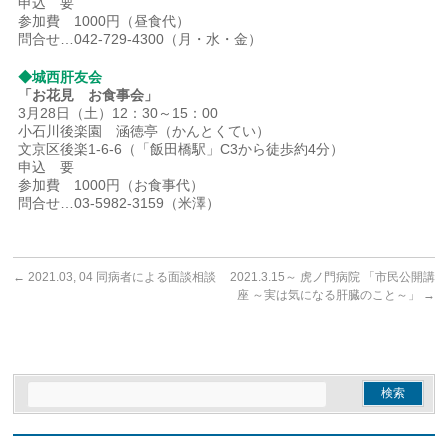
申込 要
参加費 1000円（昼食代）
問合せ…042-729-4300（月・水・金）
◆城西肝友会
「お花見 お食事会」
3月28日（土）12：30～15：00
小石川後楽園 涵徳亭（かんとくてい）
文京区後楽1-6-6（「飯田橋駅」C3から徒歩約4分）
申込 要
参加費 1000円（お食事代）
問合せ…03-5982-3159（米澤）
←
2021.03, 04 同病者による面談相談
2021.3.15～ 虎ノ門病院 「市民公開講
座 ～実は気になる肝臓のこと～」
→