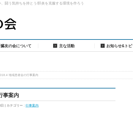
い、闘う気持ちを持とう/肝炎を克服する環境を作ろう
肝臓友の会について
主な活動
お知らせ&トピ
– 2018.4 地域患者会の行事案内
会の行事案内
3日
カテゴリー :
行事案内