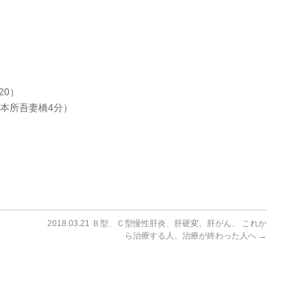
20）
本所吾妻橋4分）
2018.03.21 Ｂ型、Ｃ型慢性肝炎、肝硬変、肝がん、 これか
ら治療する人、治療が終わった人へ
→