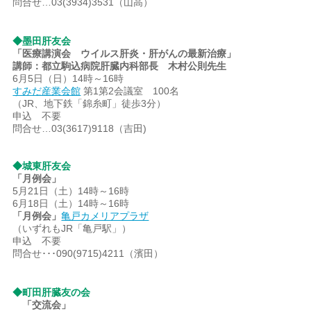
問合せ…03(3934)3531（山高）
◆墨田肝友会
「医療講演会 ウイルス肝炎・肝がんの最新治療」
講師：都立駒込病院肝臓内科部長 木村公則先生
6月5日（日）14時～16時
すみだ産業会館
第1第2会議室 100名
（JR、地下鉄「錦糸町」徒歩3分）
申込 不要
問合せ…03(3617)9118（吉田)
◆城東肝友会
「月例会」
5月21日（土）14時～16時
6月18日（土）14時～16時
「月例会」
亀戸カメリアプラザ
（いずれもJR「亀戸駅」）
申込 不要
問合せ･･･090(9715)4211（濱田）
◆町田肝臓友の会
「交流会」