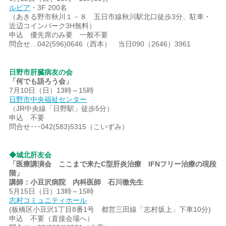
ルピア
・3F 200名
（あきる野市秋川１－８ 五日市線秋川駅北口徒歩3分、駐車・
近辺コインパーク3H無料）
申込 優先席のみ要 一般不要
問合せ…042(596)0646（西本） 当日090（2646）3961
日野市肝臓病友の会
「何でも語ろう会」
7月10日（日）13時～15時
日野市中央福祉センター
（JR中央線「日野駅」徒歩5分）
申込 不要
問合せ･･･042(583)5315（こいずみ）
◆城北肝友会
「医療講演会 ここまで来たC型肝炎治療 IFNフリー治療の現段
階」
講師：小豆沢病院 内科医師 石川徹先生
5月15日（日）13時～15時
志村コミュニティホール
(板橋区小豆沢1丁目8番1号 都営三田線「志村坂上」下車10分)
申込 不要（直接会場へ）