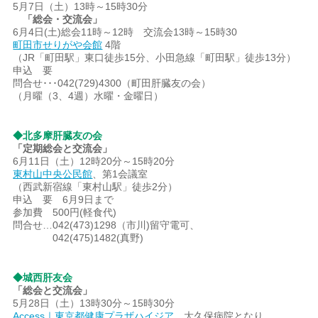
5月7日（土）13時～15時30分
「総会・交流会」
6月4日(土)総会11時～12時 交流会13時～15時30
町田市せりがや会館
4階
（JR「町田駅」東口徒歩15分、小田急線「町田駅」徒歩13分）
申込 要
問合せ･･･042(729)4300（町田肝臓友の会）
（月曜（3、4週）水曜・金曜日）
◆北多摩肝臓友の会
「定期総会と交流会」
6月11日（土）12時20分～15時20分
東村山中央公民館
、第1会議室
（西武新宿線「東村山駅」徒歩2分）
申込 要 6月9日まで
参加費 500円(軽食代)
問合せ…042(473)1298（市川)留守電可、
042(475)1482(真野)
◆城西肝友会
「総会と交流会」
5月28日（土）13時30分～15時30分
Access｜東京都健康プラザハイジア
、大久保病院となり