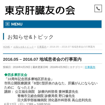
MENU
お知らせ&トピック
HOME
»
お知らせ&トピック
»
行事案内
»
2016.05 – 2016.07 地域患者会の行事案内
2016.05 – 2016.07 地域患者会の行事案内
投稿日 : 2016年4月29日
最終更新日時 : 2016年4月29日
カテゴリー :
行事案内
◆西多摩肝友会
「10周年記念西多摩地区肝友会」
市民公開医療講演「B型C型肝炎のあなた、肝臓がんにならない
ために なったとき」
講師： 公立福生病院 診療内科部長 妻神重彦先生
青梅市立総合病院 診療局長 野口修先生
日大医学部板橋病院 消化器外科部長 高山忠利先生
6月12日（日）13時～16時30分