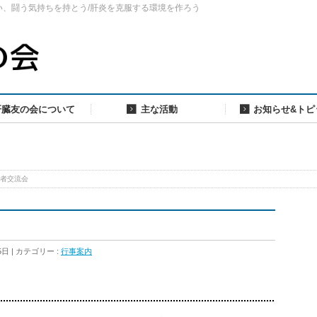
い、闘う気持ちを持とう/肝炎を克服する環境を作ろう
肝臓友の会について
主な活動
お知らせ&トピ
 患者交流会
5日
カテゴリー :
行事案内