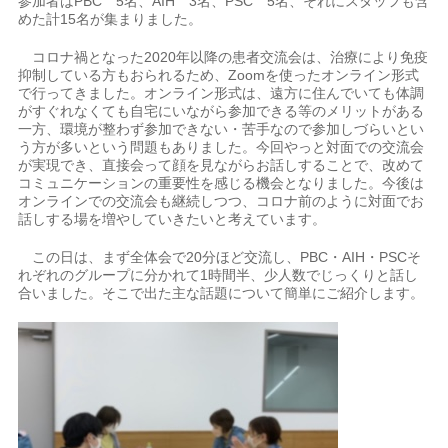
参加者はPBC 5名、AIH 3名、PSC 5名、それにスタッフも含
めた計15名が集まりました。
コロナ禍となった2020年以降の患者交流会は、治療により免疫
抑制している方もおられるため、Zoomを使ったオンライン形式
で行ってきました。オンライン形式は、遠方に住んでいても体調
がすぐれなくても自宅にいながら参加できる等のメリットがある
一方、環境が整わず参加できない・苦手なので参加しづらいとい
う方が多いという問題もありました。今回やっと対面での交流会
が実現でき、直接会って顔を見ながらお話しすることで、改めて
コミュニケーションの重要性を感じる機会となりました。今後は
オンラインでの交流会も継続しつつ、コロナ前のように対面でお
話しする場を増やしていきたいと考えています。
この日は、まず全体会で20分ほど交流し、PBC・AIH・PSCそ
れぞれのグループに分かれて1時間半、少人数でじっくりと話し
合いました。そこで出た主な話題について簡単にご紹介します。