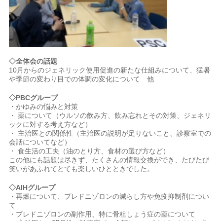
◇全体会の話題
10月からのジェネリック使用促進の新たな仕組みについて、猛暑
や季節の変わり目での体調の変化について 他
◇PBCグループ
・かゆみの悩みと対策
・ 薬について（ウルソの飲み方、飲み忘れとその対策、ジェネリ
ックに対する考え方など）
・ 主治医との関係性（主治医の説明が足りないこと、診察室での
会話についてなど）
・ 食生活の工夫（油のとり方、食材の選び方など）
この他にも話題は尽きず、たくさんの情報交換ができ、たびたび
笑いがあふれてとても楽しいひとときでした。
◇AIHグループ
・再燃について、プレドニゾロンの減らし方や免疫抑制剤につい
て
・プレドニゾロンの副作用、特に骨粗しょう症の薬について