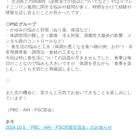
・ 主治医との関係性（診察室での会話についてなど）やはりプレ
ドニゾロン服用に関する悩みや疑問が多く、時間をかけて経験や
情報を話し合えたことが良かったです。
◇PSCグループ
・かゆみの悩みと対策（ぬり薬、保湿など）
・体調管理の難しさ（腹痛、冷え対策、潰瘍性大腸炎の影響、メ
ンタル面のコントロールなど）
・ 食生活の悩みと工夫（体調が悪くなる食べ物の例、おやつ・非
常用携帯食・調理法・食材の工夫など）
今回は特に食生活についての話題が尽きませんでした。食事は毎
日のことなので悩みも大きいですが、体調を見ながら「食事を楽
しむ」ことも大切だと再確認しました。
◇
また次の機会に、皆さんと元気でお会いできることを楽しみにし
ています！
（PBC・AIH・PSC部会）
参考
2024.10.5 『PBC・AIH・PSC対面交流会』のお知らせ