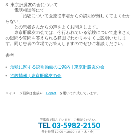
3. 東京肝臓友の会について
電話相談等にて
「治験について医療従事者からの説明が難しくてよくわか
らない」
との患者さんからの声をよくお聞きします。
東京肝臓友の会では、今行われている治験について患者さん
の疑問や質問を答えられる範囲でわかりやすくご説明いたしま
す。同じ患者の立場でお答えしますのでぜひご相談ください。
参考
治験に関する説明動画のご案内 | 東京肝臓友の会
治験情報 | 東京肝臓友の会
※イメージ画像は生成AI（
Copilot
）を用いて作成しています。
肝臓病で悩んでいる方、ご相談ください。
TEL
03-5982-2150
受付時間 10:00～16:00（火・木・金）