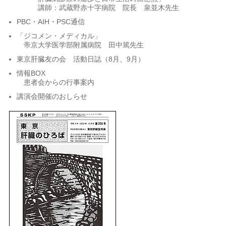
講師：武蔵野赤十字病院 院長 泉並木先生
PBC・AIH・PSC通信
「ジコメン・メディカル」
帝京大学医学部附属病院 田中篤先生
東京肝臓友の会 活動日誌（8月、9月）
情報BOX
患者会からの行事案内
講演会開催のおしらせ