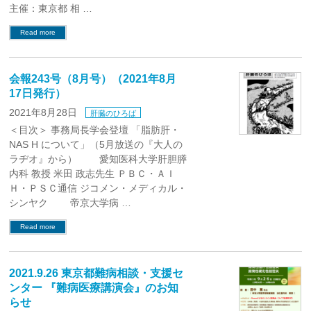
主催：東京都 相 …
Read more
会報243号（8月号）（2021年8月
17日発行）
2021年8月28日
肝臓のひろば
＜目次＞ 事務局長学会登壇 「脂肪肝・
NAS H について」（5月放送の『大人の
ラヂオ』から） 愛知医科大学肝胆膵
内科 教授 米田 政志先生 ＰＢＣ・ＡＩ
Ｈ・ＰＳＣ通信 ジコメン・メディカル・
シンヤク 帝京大学病 …
Read more
2021.9.26 東京都難病相談・支援セ
ンター 『難病医療講演会』のお知
らせ