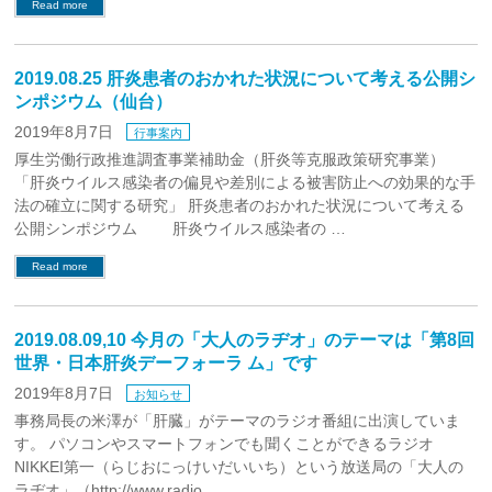
Read more
2019.08.25 肝炎患者のおかれた状況について考える公開シ
ンポジウム（仙台）
2019年8月7日
行事案内
厚生労働行政推進調査事業補助金（肝炎等克服政策研究事業）
「肝炎ウイルス感染者の偏見や差別による被害防止への効果的な手
法の確立に関する研究」 肝炎患者のおかれた状況について考える
公開シンポジウム 肝炎ウイルス感染者の …
Read more
2019.08.09,10 今月の「大人のラヂオ」のテーマは「第8回
世界・日本肝炎デーフォーラ ム」です
2019年8月7日
お知らせ
事務局長の米澤が「肝臓」がテーマのラジオ番組に出演していま
す。 パソコンやスマートフォンでも聞くことができるラジオ
NIKKEI第一（らじおにっけいだいいち）という放送局の「大人の
ラヂオ」（http://www.radio …