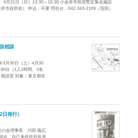
4月21日（日）13:30～15:30 小金井市前原暫定集会施設
役所前） 申込：不要 問合せ…042-343-2109（窪田）
る面談相談
3月30日（土）4月30
0分（1人1時間、3名
 相談室 対象：東京都在
22日発行）
友の会理事長 川田 義広
講演会「自己免疫性肝疾患