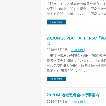
「肝炎ウイルス感染者の偏見や差別に
な手法の確立に関する研究」 肝炎患者
考える公開シンポジウム 肝炎ウイル
Read more
2019.04.20 PBC・AIH・PS
せ
2019年3月9日
行事案内
東京肝臓友の会PBC・AIH・PSC 
患者交流会を開催しています。 （原発性
⾃⼰免疫性肝炎(AIH)、原発性硬化性胆管
象です） 患者どうしで、おし …
Read more
2019.04 地域患者会の行事案内
2019年3月9日
行事案内