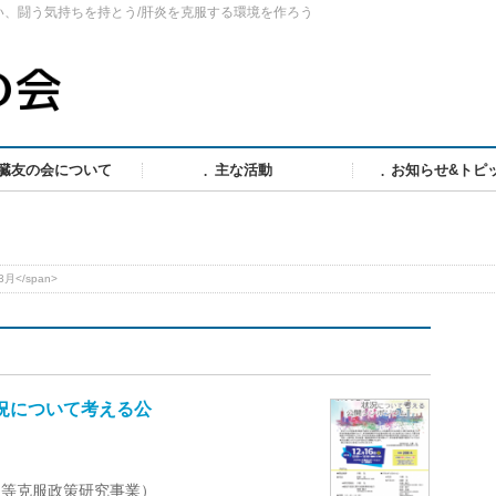
い、闘う気持ちを持とう/肝炎を克服する環境を作ろう
臓友の会について
主な活動
お知らせ&トピ
3月</span>
た状況について考える公
炎等克服政策研究事業）