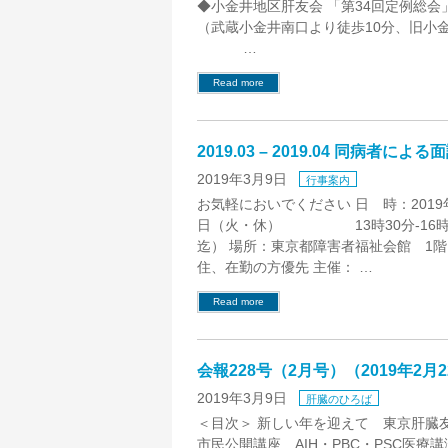
◆小金井地区肝友会 「第34回定例総会」 
（武蔵小金井南口より徒歩10分、旧小金井市
…
Read more
2019.03 – 2019.04 同病者によ
2019年3月9日
行事案内
お気軽においでください 日 時：2019年
日（火・休） 13時30分-16時3
迄） 場所：東京都障害者福祉会館 1階
住、在勤の方優先 主催： …
Read more
会報228号（2月号）（2019年2月
2019年3月9日
肝臓のひろば
＜目次＞ 新しい年を迎えて 東京肝臓
市民公開講座 AIH・PBC・PSC医療