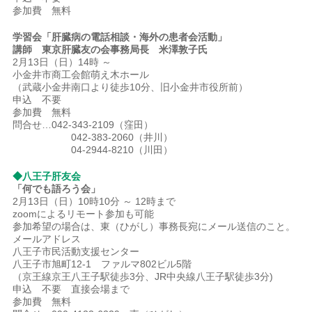
参加費 無料
学習会「肝臓病の電話相談・海外の患者会活動」
講師 東京肝臓友の会事務局長 米澤敦子氏
2月13日（日）14時 ～
小金井市商工会館萌え木ホール
（武蔵小金井南口より徒歩10分、旧小金井市役所前）
申込 不要
参加費 無料
問合せ…042-343-2109（窪田）
042-383-2060（井川）
04-2944-8210（川田）
◆八王子肝友会
「何でも語ろう会」
2月13日（日）10時10分 ～ 12時まで
zoomによるリモート参加も可能
参加希望の場合は、東（ひがし）事務長宛にメール送信のこと。
メールアドレス
八王子市民活動支援センター
八王子市旭町12-1 ファルマ802ビル5階
（京王線京王八王子駅徒歩3分、JR中央線八王子駅徒歩3分)
申込 不要 直接会場まで
参加費 無料