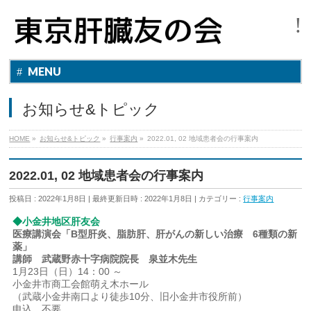
MENU
お知らせ&トピック
HOME
»
お知らせ&トピック
»
行事案内
»
2022.01, 02 地域患者会の行事案内
2022.01, 02 地域患者会の行事案内
投稿日 : 2022年1月8日
最終更新日時 : 2022年1月8日
カテゴリー :
行事案内
◆小金井地区肝友会
医療講演会「B型肝炎、脂肪肝、肝がんの新しい治療 6種類の新
薬」
講師 武蔵野赤十字病院院長 泉並木先生
1月23日（日）14：00 ～
小金井市商工会館萌え木ホール
（武蔵小金井南口より徒歩10分、旧小金井市役所前）
申込 不要