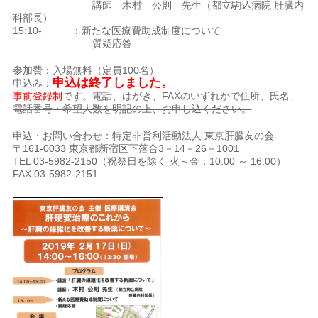
講師 木村 公則 先生（都立駒込病院 肝臓内
科部長）
15:10- ：新たな医療費助成制度について
質疑応答
参加費：入場無料（定員100名）
申込は終了しました。
申込み：
事前登録制
です。電話、はがき、FAXのいずれかで住所、氏名、
電話番号・希望人数を明記の上、お申し込ください。
申込・お問い合わせ：特定非営利活動法人 東京肝臓友の会
〒161-0033 東京都新宿区下落合3－14－26－1001
TEL 03-5982-2150（祝祭日を除く 火～金：10:00 ～ 16:00）
FAX 03-5982-2151