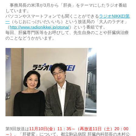
事務局長の米澤が3月から「肝炎」をテーマにしたラジオ番組
しています。
パソコンやスマートフォンでも聞くことができる
ラジオNIKKEI第
一
（らじおにっけいだいいち）という放送局の「大人のラヂオ」
（
http://www.radionikkei.jp/otona/
）という番組です。
毎回、肝臓専門医等をお呼びして、先生自身のことや肝臓病治療
のことなどうかがいます。
第9回放送は
11月10日(金）11：35～（再放送11日（土）20：00
～）
、「肝硬変」について、都立駒込病院 肝臓内科部長の木村公